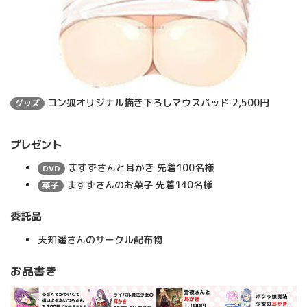
コン狐オリジナル描き下ろしマウスパッド 2,500円
グッズ
プレゼント
ますずさんと耳かき 先着100名様
DVD
ますずさんのお菓子 先着140名様
菓子
委託品
天知遥さんのサークル配布物
お品書き