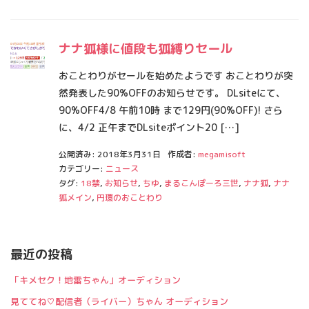
ナナ狐様に値段も狐縛りセール
おことわりがセールを始めたようです おことわりが突
然発表した90%OFFのお知らせです。 DLsiteにて、
90%OFF4/8 午前10時 まで129円(90%OFF)! さら
に、4/2 正午までDLsiteポイント20 […]
公開済み: 2018年3月31日
作成者:
megamisoft
カテゴリー:
ニュース
タグ:
18禁
,
お知らせ
,
ちゆ
,
まるこんぽーろ三世
,
ナナ狐
,
ナナ
狐メイン
,
円環のおことわり
最近の投稿
「キメセク！地雷ちゃん」オーディション
見ててね♡配信者（ライバー）ちゃん オーディション