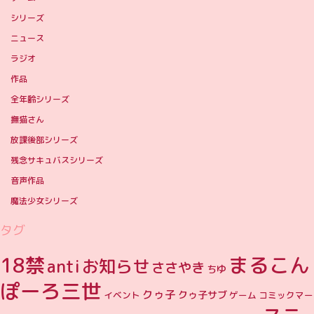
シリーズ
ニュース
ラジオ
作品
全年齢シリーズ
撫猫さん
放課後部シリーズ
残念サキュバスシリーズ
音声作品
魔法少女シリーズ
タグ
まるこん
18禁
お知らせ
anti
ささやき
ちゆ
ぽーろ三世
クゥ子
クゥ子サブ
イベント
ゲーム
コミックマー