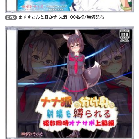
ますずさんと耳かき 先着100名様/無償配布
DVD