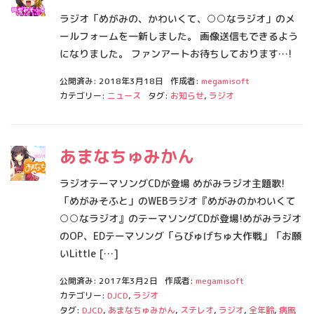
ラジオ「めがみの、かわいくて、○○なラジオ」のメ
ールフォームを一新しました。 画像送信もできるよう
になりました。 ファンアートお待ちしております…!
公開済み: 2018年3月18日
作成者:
megamisoft
カテゴリー:
ニュース
タグ:
お知らせ
,
ラジオ
あまなちゅみかん
ラジオテーマソングCDが登場 めがみラジオ主題歌!
「めがみそふと」のWEBラジオ『めがみのかわいくて
○○なラジオ』のテーマソングCDが登場!めがみラジオ
のOP、EDテーマソング「らびゅげちゅ大作戦」「お願
いLittle […]
公開済み: 2017年3月2日
作成者:
megamisoft
カテゴリー:
DJCD
,
ラジオ
タグ:
DJCD
,
あまなちゅみかん
,
ステレオ
,
ラジオ
,
全年齢
,
病風