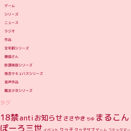
ゲーム
シリーズ
ニュース
ラジオ
作品
全年齢シリーズ
撫猫さん
放課後部シリーズ
残念サキュバスシリーズ
音声作品
魔法少女シリーズ
タグ
まるこん
18禁
お知らせ
anti
ささやき
ちゆ
ぽーろ三世
クゥ子
クゥ子サブ
イベント
ゲーム
コミックマー