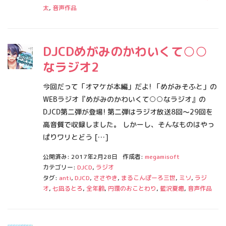
太
,
音声作品
DJCDめがみのかわいくて○○
なラジオ2
今回だって「オマケが本編」だよ! 「めがみそふと」の
WEBラジオ『めがみのかわいくて○○なラジオ』の
DJCD第二弾が登場! 第二弾はラジオ放送8回～29回を
高音質で収録しました。 しかーし、そんなものはやっ
ぱりワリとどう […]
公開済み: 2017年2月28日
作成者:
megamisoft
カテゴリー:
DJCD
,
ラジオ
タグ:
anti
,
DJCD
,
ささやき
,
まるこんぽーろ三世
,
ミソ
,
ラジ
オ
,
七凪るとろ
,
全年齢
,
円環のおことわり
,
藍沢夏癒
,
音声作品