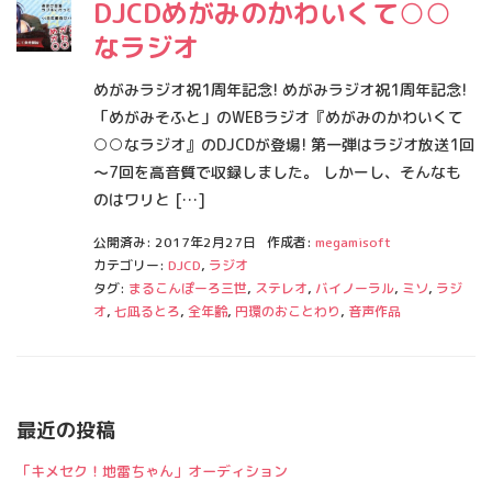
DJCDめがみのかわいくて○○
なラジオ
めがみラジオ祝1周年記念! めがみラジオ祝1周年記念!
「めがみそふと」のWEBラジオ『めがみのかわいくて
○○なラジオ』のDJCDが登場! 第一弾はラジオ放送1回
～7回を高音質で収録しました。 しかーし、そんなも
のはワリと […]
公開済み: 2017年2月27日
作成者:
megamisoft
カテゴリー:
DJCD
,
ラジオ
タグ:
まるこんぽーろ三世
,
ステレオ
,
バイノーラル
,
ミソ
,
ラジ
オ
,
七凪るとろ
,
全年齢
,
円環のおことわり
,
音声作品
最近の投稿
「キメセク！地雷ちゃん」オーディション